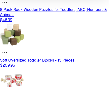
8 Pack Rack Wooden Puzzles for Toddlers| ABC, Numbers &
Animals
$46.99
Soft Oversized Toddler Blocks - 15 Pieces
$209.95
Smart Snacks(R) Count 'Em Up Popcorn