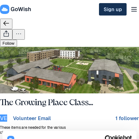
Sign up
Follow
Sep
1
2026
The Growing Place Classrooms
VE
Volunteer Email
1 follower
These items are needed for the various
classrooms at The Growing Place, the learning
center for The Garden. Please use the following