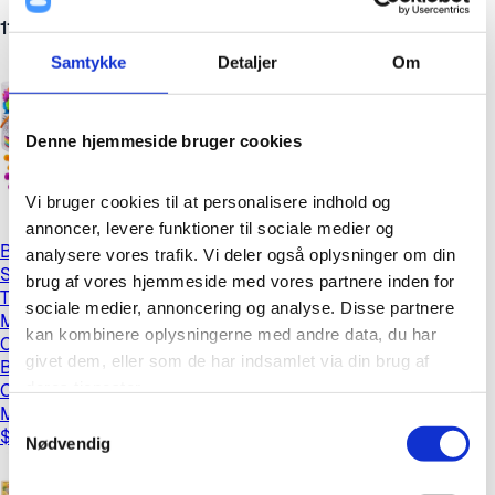
shipping address for all items: The Garden, 314 E.
11 wishes
3 months ago
Hargett St., Raleigh, NC 27601
Samtykke
Detaljer
Om
Denne hjemmeside bruger cookies
Vi bruger cookies til at personalisere indhold og 
annoncer, levere funktioner til sociale medier og 
Buy Wemart Counting Koala Toys, Kids Matching Game with
analysere vores trafik. Vi deler også oplysninger om din 
Sorting Bowls, Manipulatives Preschool Learning Activities
brug af vores hjemmeside med vores partnere inden for 
Toys, Color Classification and Sensory Game Set, Toddler
sociale medier, annoncering og analyse. Disse partnere 
Montessori Toys for 3+ Years Old in Saudi Arabia Wemart
kan kombinere oplysningerne med andre data, du har 
Counting Koala Toys, Kids Matching Game with Sorting
givet dem, eller som de har indsamlet via din brug af 
Bowls, Manipulatives Preschool Learning Activities Toys,
deres tjenester.
Color Classification and Sensory Game Set, Toddler
Montessori Toys for 3+ Years Old
Samtykkevalg
$49.00
Cookies er vigtige for, at vores hjemmeside fungerer 
Nødvendig
korrekt. Vi bruger dem til at huske login-oplysninger, 
sikre et trygt login og optimere hjemmesidens 